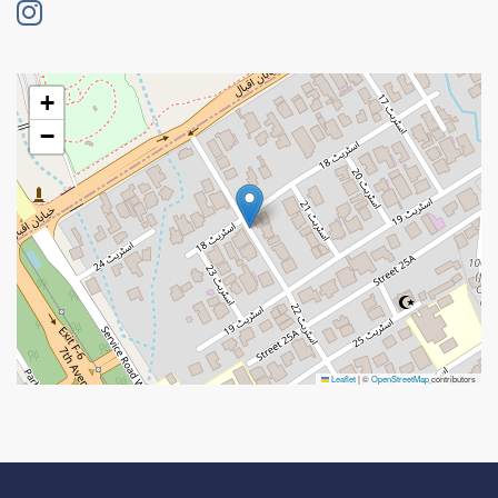
+
−
Leaflet
|
©
OpenStreetMap
contributors