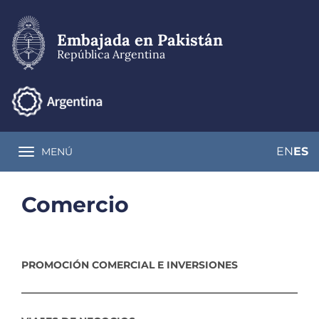
Pasar
al
contenido
Embajada en Pakistán
principal
República Argentina
EN
ES
MENÚ
Toggle navigation
Comercio
PROMOCIÓN COMERCIAL E INVERSIONES