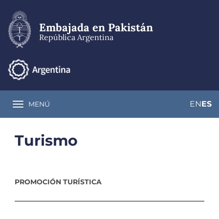
Pasar
al
contenido
Embajada en Pakistán
principal
República Argentina
EN
ES
MENÚ
Toggle navigation
Turismo
PROMOCIÓN TURÍSTICA