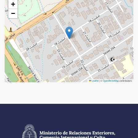
+
−
Leaflet
|
©
OpenStreetMap
contributors